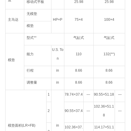
度
移动式平板
25.98
25.98
无模垫
主马达
HP×P
75×4
100×4
模垫
型式**
气缸式
气缸式
U.S. To
能力
110
132(**)
n
模垫
行程
in
8.66
8.66
调整量
in
8.66
8.66
1
78.74×37.4
—
90.55×51.18
—
102.36×51.1
2
90.55×37.4
—
—
8
模垫面积(LR×FB)
in
102.36×37.
114.17×51.1