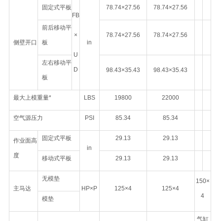
固定式平板
78.74×27.56
78.74×27.56
FB
前后移动平
×
78.74×27.56
78.74×27.56
侧壁开口
板
in
U
左右移动平
D
98.43×35.43
98.43×35.43
板
最大上模重量*
LBS
19800
22000
空气源压力
PSI
85.34
85.34
固定式平板
29.13
29.13
作业面高
in
度
移动式平板
29.13
29.13
无模垫
150×
主马达
HP×P
125×4
125×4
4
模垫
气缸