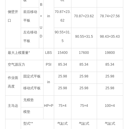
板
62
B
侧壁开
前后移动
70.87×23.
×
in
70.87×23.62
78.74×27.56
口
平板
62
U
左右移动
90.55×31.
D
90.55×31.5
98.43×35.43
平板
5
最大上模重量*
LBS
15400
17600
19800
空气源压力
PSI
85.34
85.34
85.34
固定式平板
25.98
25.98
25.98
作业面
in
高度
移动式平板
25.98
25.98
25.98
无模垫
主马达
HP×P
75×4
75×4
100×4
模垫
型式**
气缸式
气缸式
气缸式