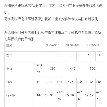
采用高扭矩湿式离合/剎车器，于离合器使用寿命提高并兼顾环境保
护。
配有高响应之油压过载保护装置，能有效解除卡模与防止过载使
用。
采人机接口可精确控制行程与模垫使用压力；搭载PLC监控，能随
时掌握机台使用情形。
型号
SLG2-330
SLG2-440
SLG2-550
型式
S
H
S
H
S
H
U.S. T
能力
330
440
550
on
行程
in
11.81
7.87
15.75
9.84
17.72
9.84
25~
25~
25~
行程数
SPM
15~30
15~26
12~22
50
50
50