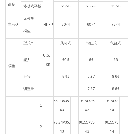
in
高度
移动式平板
25.98
25.98
25.98
无模垫
主马达
HP×P
50×4
60×4
75×4
模垫
型式**
风箱式
气缸式
气缸式
U.S. T
能力
60.5
66
88
on
模垫
行程
in
5.91
7.87
8.66
调整量
in
—
7.87
8.66
66.93×35.
78.74×35.
78.74×3
1
—
—
—
43
43
7.4
78.74×35.
90.55×35.
90.55×3
2
—
—
—
43
43
7.4