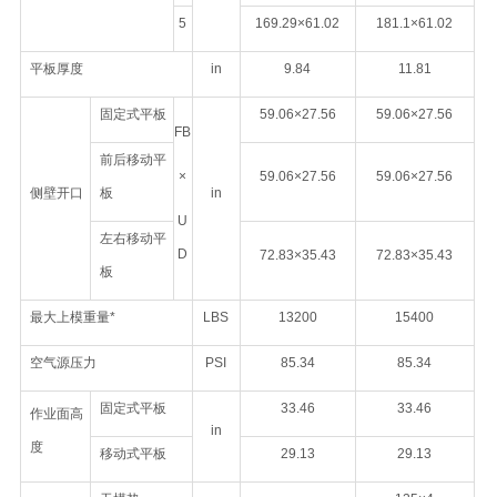
5
169.29×61.02
181.1×61.02
平板厚度
in
9.84
11.81
固定式平板
59.06×27.56
59.06×27.56
FB
前后移动平
×
59.06×27.56
59.06×27.56
侧壁开口
板
in
U
左右移动平
D
72.83×35.43
72.83×35.43
板
最大上模重量*
LBS
13200
15400
空气源压力
PSI
85.34
85.34
固定式平板
33.46
33.46
作业面高
in
度
移动式平板
29.13
29.13