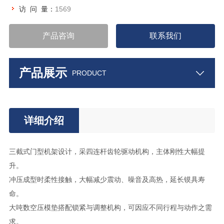
访 问 量：
1569
产品咨询
联系我们
产品展示
PRODUCT
详细介绍
三截式门型机架设计，采四连杆齿轮驱动机构，主体刚性大幅提
升。
冲压成型时柔性接触，大幅减少震动、噪音及高热，延长镆具寿
命。
大吨数空压模垫搭配锁紧与调整机构，可因应不同行程与动作之需
求。